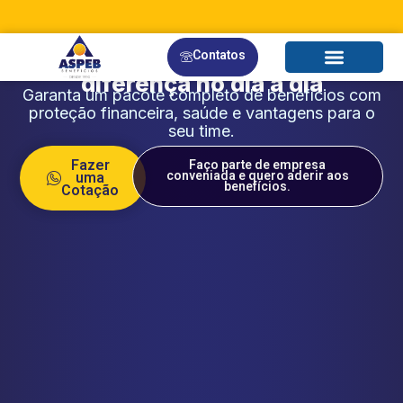
ASPEB - Pacote de Benefícios em Grupo
sua equipe
Cuide da
com
Contatos
benefícios que fazem a
diferença no dia a dia
Garanta um pacote completo de benefícios com
proteção financeira, saúde e vantagens para o
seu time.
Fazer
Faço parte de empresa
conveniada e quero aderir aos
uma
benefícios.
Cotação