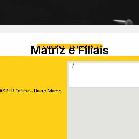
Matriz e Filiais
NOSSAS UNIDADES
. ASPEB Office – Bairro Marco