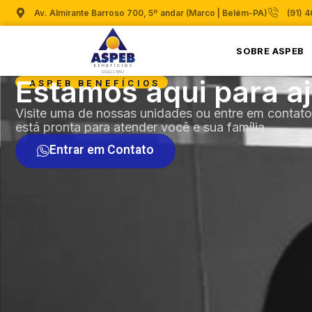
Av. Almirante Barroso 700, 5º andar (Marco | Belém-PA)
(91) 
SOBRE ASPEB
Estamos aqui para a
ASPEB BENEFÍCIOS
Visite uma de nossas unidades ou entre em contat
está pronta para atender você e sua família.
Entrar em Contato