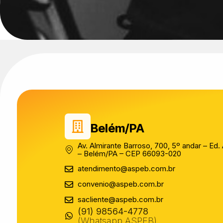
Belém/PA
Av. Almirante Barroso, 700, 5º andar – Ed
– Belém/PA – CEP 66093-020
atendimento@aspeb.com.br
convenio@aspeb.com.br
sacliente@aspeb.com.br
(91) 98564-4778
(Whatsapp ASPEB)