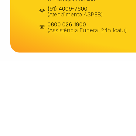
(91) 4009-7600
(Atendimento ASPEB)
0800 026 1900
(Assistência Funeral 24h Icatu)
Abaetetuba/PA
R. Lauro Sodré, 1387
CEP:
68440-000
(91) 3751 1069