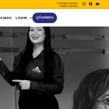
Conheça nossas
mídias sociais
Contatos
NCIADO
LOGIN